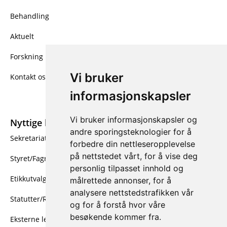
Behandling
Aktuelt
Forskning
Vi bruker
Kontakt oss
informasjonskapsler
Vi bruker informasjonskapsler og
Nyttige linker
andre sporingsteknologier for å
Sekretariatet
forbedre din nettleseropplevelse
på nettstedet vårt, for å vise deg
Styret/Fagrådet
personlig tilpasset innhold og
Etikkutvalget
målrettede annonser, for å
analysere nettstedstrafikken vår
Statutter/Retningslinjer
og for å forstå hvor våre
besøkende kommer fra.
Eksterne lenker