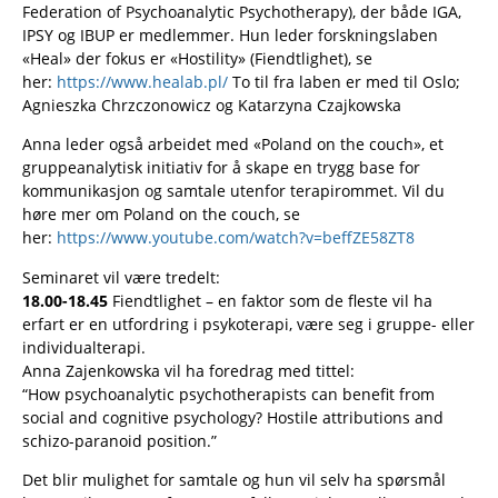
Federation of Psychoanalytic Psychotherapy), der både IGA,
IPSY og IBUP er medlemmer. Hun leder forskningslaben
«Heal» der fokus er «Hostility» (Fiendtlighet), se
her:
https://www.healab.pl/
To til fra laben er med til Oslo;
Agnieszka Chrzczonowicz og Katarzyna Czajkowska
Anna leder også arbeidet med «Poland on the couch», et
gruppeanalytisk initiativ for å skape en trygg base for
kommunikasjon og samtale utenfor terapirommet. Vil du
høre mer om Poland on the couch, se
her:
https://www.youtube.com/watch?v=beffZE58ZT8
Seminaret vil være tredelt:
18.00-18.45
Fiendtlighet – en faktor som de fleste vil ha
erfart er en utfordring i psykoterapi, være seg i gruppe- eller
individualterapi.
Anna Zajenkowska vil ha foredrag med tittel:
“How psychoanalytic psychotherapists can benefit from
social and cognitive psychology? Hostile attributions and
schizo-paranoid position.”
Det blir mulighet for samtale og hun vil selv ha spørsmål