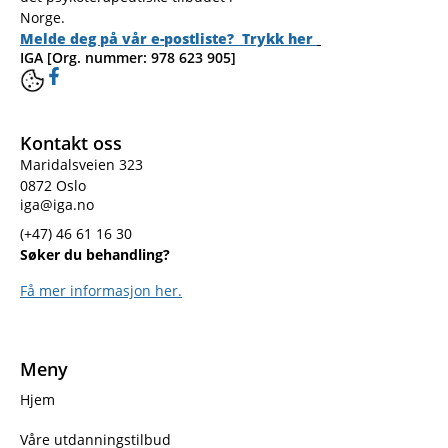
Norge.
Melde deg på vår e-postliste? Trykk her
IGA [Org. nummer: 978 623 905]
Kontakt oss
Maridalsveien 323
0872 Oslo
iga@iga.no
(+47) 46 61 16 30
Søker du behandling?
Få mer informasjon her.
Meny
Hjem
Våre utdanningstilbud